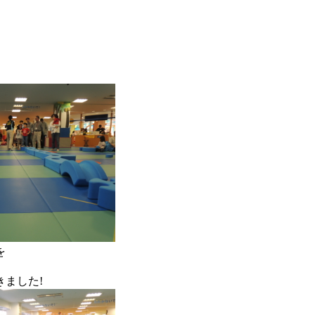
を
ました!