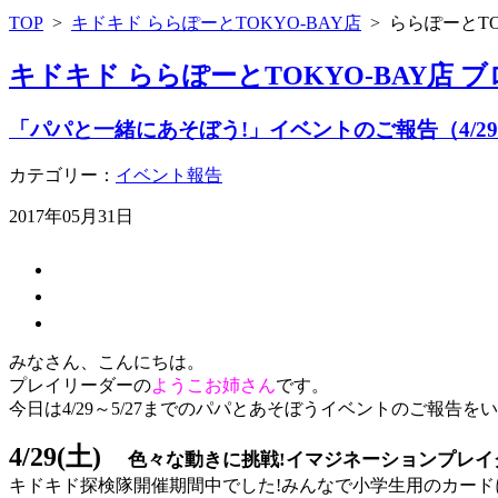
TOP
>
キドキド ららぽーとTOKYO-BAY店
>
ららぽーとTO
キドキド ららぽーとTOKYO-BAY店 
「パパと一緒にあそぼう!」イベントのご報告（4/29〜
カテゴリー：
イベント報告
2017年05月31日
みなさん、こんにちは。
プレイリーダーの
ようこお姉さん
です。
今日は4/29～5/27までのパパとあそぼうイベントのご報告を
4/29(土)
色々な動きに挑戦!イマジネーションプレイ
キドキド探検隊開催期間中でした!みんなで小学生用のカード