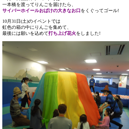
一本橋を渡ってりんごを届けたら、
サイバーホイールおばけの大きなお口
をくぐってゴール!
10月31日(土)のイベントでは
虹色の箱の中にりんごを集めて、
最後には願いを込めて
打ち上げ花火
をしました!