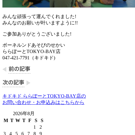
みんな頑張って運んでくれました!
みんなのお願いが叶いますように!!
ご参加ありがとうございました!
ボーネルンドあそびのせかい
ららぽーとTOKYO-BAY店
047-421-7791（キドキド)
キドキド ららぽーとTOKYO-BAY店の
お問い合わせ・お申込みはこちらから
2026年8月
M
T
W
T
F
S
S
1
2
3
4
5
6
7
8
9