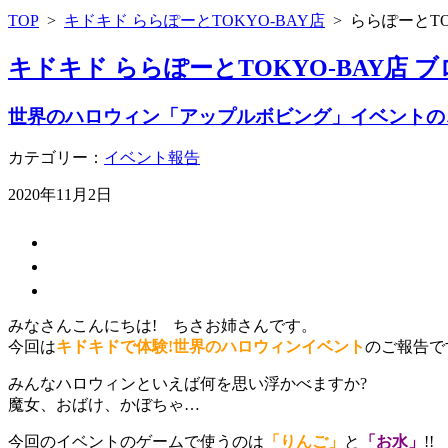
TOP
>
キドキド ららぽーとTOKYO-BAY店
>
ららぽーとTO
キドキド ららぽーとTOKYO-BAY店 
世界のハロウィン「アップルボビング」イベントの
カテゴリー：
イベント報告
2020年11月2日
みなさんこんにちは! ちさお姉さんです。
今回は
キドキドで体験!世界のハロウィンイベント
のご報告で
みんなハロウィンといえば何を思い浮かべますか?
魔女、おばけ、かぼちゃ…
今回のイベントのゲームで使うのは
「りんご」
と
「お水」
!!