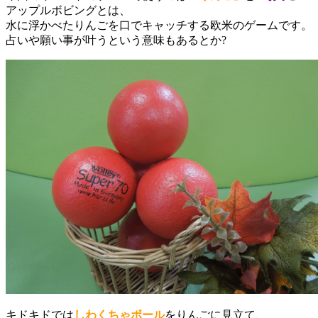
アップルボビングとは、
水に浮かべたりんごを口でキャッチする欧米のゲームです。
占いや願い事が叶うという意味もあるとか?
キドキドでは
しわくちゃボール
をりんごに見立て、