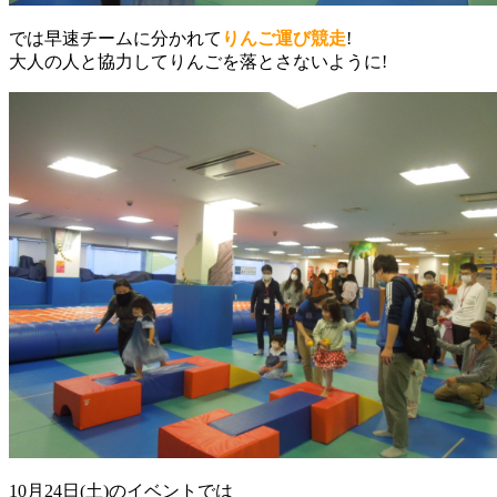
では早速チームに分かれて
りんご運び競走
!
大人の人と協力してりんごを落とさないように!
10月24日(土)のイベントでは