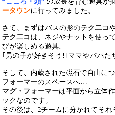
“こころ・頭”
の成長を育む遊具が
ータウン
に行ってみました。
●
さて、まずはバスの形の
テク二コ
テク二コ
は、ネジやナットを使っ
びが楽しめる遊具。
｢男の子が好きそう!｣ママやパパ
○
そして、内蔵された磁石で自由に
フォーマー
のスペースへ…
マグ・フォーマー
は平面から立体
ックなのです。
その後は、2チームに分かれてそれ