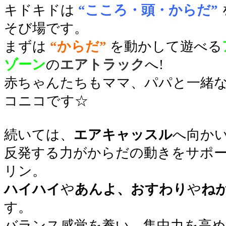
キドキドは
“こころ・頭・からだ”
そび場です。
まずは
“からだ”
を動かして遊べる
ゾーン
の
エアトラック
へ!
赤ちゃんたちもママ、パパと一緒な
コニコです☆
○
続いては、
エアキャッスル
へ向か
反発する力がからだの動きをサポ
リン。
ハイハイ
や
あんよ、おすわり
や
ね
す。
バランス感覚を養い、集中力を高