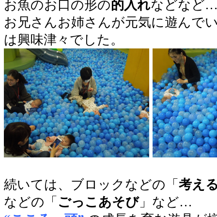
お魚のお口の形の
的入れ
などなど
お兄さんお姉さんが元気に遊んで
は興味津々でした。
●
続いては、ブロックなどの「
考え
などの「
ごっこあそび
」など…