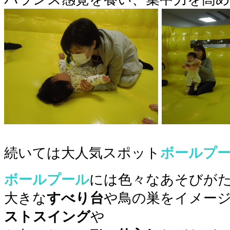
○
続いては大人気スポット
ボールプ
ボールプール
には色々なあそびがた
大きな
すべり台
や鳥の巣をイメー
ストスイング
や