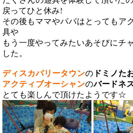
戻ってひと休み!
その後もママやパパはとってもア
具や
もう一度やってみたいあそびにチ
した。
○
ディスカバリータウン
の
ドミノた
アクティブオーシャン
の
バードネ
とても楽しんで頂けたようです☆