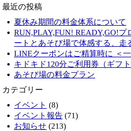
最近の投稿
夏休み期間の料金体系について
RUN,PLAY,FUN! READY,
ートとあそび場で体感する、走
LINEクーポンはご精算時に ＜
キドキド120分ご利用券（ギフ
あそび場の料金プラン
カテゴリー
イベント
(8)
イベント報告
(71)
お知らせ
(213)