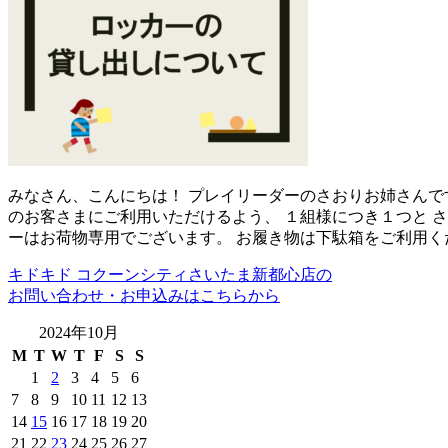
みなさん、こんにちは！ プレイリーダーのさおりお姉さんで
のお客さまにご利用いただけるよう、 １組様につき１つと 
ーはお荷物専用でございます。 お履き物は下駄箱をご利用く
キドキド コクーンシティさいたま新都心店の
お問い合わせ・お申込みはこちらから
2024年10月
M
T
W
T
F
S
S
1
2
3
4
5
6
7
8
9
10
11
12
13
14
15
16
17
18
19
20
21
22
23
24
25
26
27