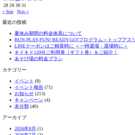
28
29
30
31
« Sep
Nov »
最近の投稿
夏休み期間の料金体系について
RUN,PLAY,FUN! READY,GO!プログラム～ト
LINEクーポンはご精算時に ＜一時退場・退場時に＞
キドキド120分ご利用券（ギフト券）をご紹介！
あそび場の料金プラン
カテゴリー
イベント
(8)
イベント報告
(71)
お知らせ
(213)
キャンペーン
(4)
未分類
(40)
アーカイブ
2026年8月
(1)
2026年7月
(2)