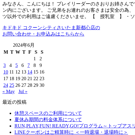
みなさん、こんにちは！ プレイリーダーのさおりお姉さんで
ン内にございます。 ご兄弟をお連れのお客さまは安全の為、
ツ以外での利用はご遠慮くださいませ。 【 授乳室 】 ・
キドキド コクーンシティさいたま新都心店の
お問い合わせ・お申込みはこちらから
2024年6月
M
T
W
T
F
S
S
1
2
3
4
5
6
7
8
9
10
11
12
13
14
15
16
17
18
19
20
21
22
23
24
25
26
27
28
29
30
« May
Jul »
最近の投稿
休憩スペースのご利用について
夏休み期間の料金体系について
RUN,PLAY,FUN! READY,GO!プログラム～ト
LINEクーポンはご精算時に ＜一時退場・退場時に＞