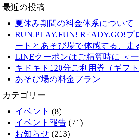
最近の投稿
夏休み期間の料金体系について
RUN,PLAY,FUN! READY,
ートとあそび場で体感する、走
LINEクーポンはご精算時に ＜
キドキド120分ご利用券（ギフ
あそび場の料金プラン
カテゴリー
イベント
(8)
イベント報告
(71)
お知らせ
(213)