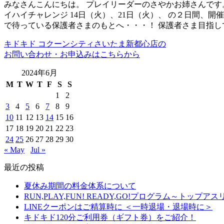
みなさんこんにちは。 プレイリーダーのさやかお姉さんです。
イハイチャレンジ 14日（火）、21日（火）、 の２日間、開
で待っている保護者さまのもとへ・・・！ 保護者さま目指し
キドキド コクーンシティさいたま新都心店の
お問い合わせ・お申込みはこちらから
2024年6月
M
T
W
T
F
S
S
1
2
3
4
5
6
7
8
9
10
11
12
13
14
15
16
17
18
19
20
21
22
23
24
25
26
27
28
29
30
« May
Jul »
最近の投稿
夏休み期間の料金体系について
RUN,PLAY,FUN! READY,GO!プログラム～ト
LINEクーポンはご精算時に ＜一時退場・退場時に＞
キドキド120分ご利用券（ギフト券）をご紹介！