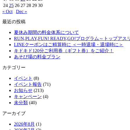
24
25
26
27
28
29
30
« Oct
Dec »
最近の投稿
夏休み期間の料金体系について
RUN,PLAY,FUN! READY,GO!プログラム～ト
LINEクーポンはご精算時に ＜一時退場・退場時に＞
キドキド120分ご利用券（ギフト券）をご紹介！
あそび場の料金プラン
カテゴリー
イベント
(8)
イベント報告
(71)
お知らせ
(213)
キャンペーン
(4)
未分類
(40)
アーカイブ
2026年8月
(1)