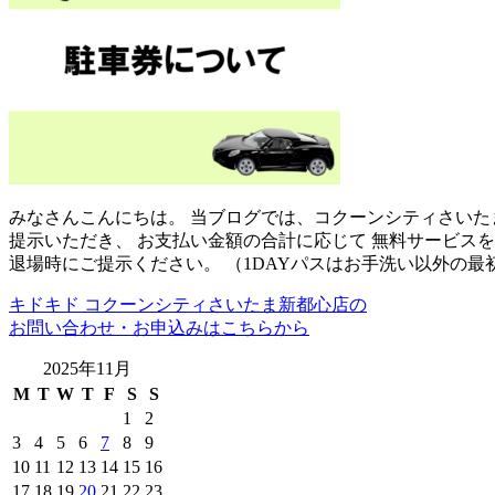
みなさんこんにちは。 当ブログでは、コクーンシティさいた
提示いただき、 お支払い金額の合計に応じて 無料サービス
退場時にご提示ください。 （1DAYパスはお手洗い以外の最
キドキド コクーンシティさいたま新都心店の
お問い合わせ・お申込みはこちらから
2025年11月
M
T
W
T
F
S
S
1
2
3
4
5
6
7
8
9
10
11
12
13
14
15
16
17
18
19
20
21
22
23