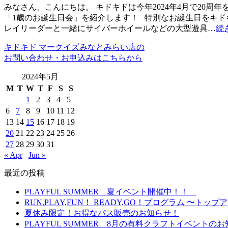
みなさん、こんにちは。 キドキドは今年2024年4月で20周
「1歳のお誕生日会」を紹介します！ 特別なお誕生日をキド
レイリーダーと一緒にサイバーホイールなどの大型遊具…
続
キドキド マークイズみなとみらい店の
お問い合わせ・お申込みはこちらから
2024年5月
M
T
W
T
F
S
S
1
2
3
4
5
6
7
8
9
10
11
12
13
14
15
16
17
18
19
20
21
22
23
24
25
26
27
28
29
30
31
« Apr
Jun »
最近の投稿
PLAYFUL SUMMER 夏イベント開催中！！
RUN,PLAY,FUN！ READY,GO！プログラム 
夏休み限定！お得なパス販売のお知らせ！
PLAYFUL SUMMER 8月の有料クラフトイベント