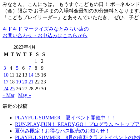
みなさん、こんにちは。 もうすぐこどもの日！ ボーネルン
（金）限定で お子さまの入場料金最初の30分無料となります
「こどもプレイリーダー」とあそんでいただき、 ぜひ、子ど
キドキド マークイズみなとみらい店の
お問い合わせ・お申込みはこちらから
2023年4月
M
T
W
T
F
S
S
1
2
3
4
5
6
7
8
9
10
11
12
13
14
15
16
17
18
19
20
21
22
23
24
25
26
27
28
29
30
« Mar
May »
最近の投稿
PLAYFUL SUMMER 夏イベント開催中！！
RUN,PLAY,FUN！ READY,GO！プログラム 
夏休み限定！お得なパス販売のお知らせ！
PLAYFUL SUMMER 8月の有料クラフトイベント