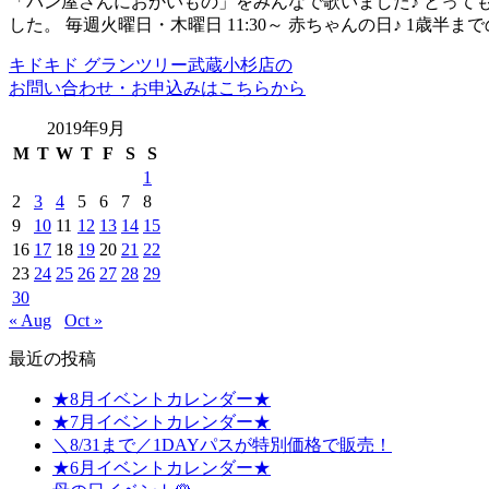
「パン屋さんにおかいもの」をみんなで歌いました♪ とって
した。 毎週火曜日・木曜日 11:30～ 赤ちゃんの日♪ 1歳半ま
キドキド グランツリー武蔵小杉店の
お問い合わせ・お申込みはこちらから
2019年9月
M
T
W
T
F
S
S
1
2
3
4
5
6
7
8
9
10
11
12
13
14
15
16
17
18
19
20
21
22
23
24
25
26
27
28
29
30
« Aug
Oct »
最近の投稿
★8月イベントカレンダー★
★7月イベントカレンダー★
＼8/31まで／1DAYパスが特別価格で販売！
★6月イベントカレンダー★