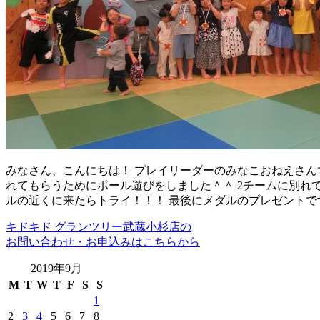
みなさん、こんにちは！ プレイリーダーのみなこおねえさんで
れてもらうためにボール遊びをしました＾＾ 2チームに別れ
ルの近くに来たらトライ！！！ 最後にメダルのプレゼントで
キドキド グランツリー武蔵小杉店の
お問い合わせ・お申込みはこちらから
2019年9月
M
T
W
T
F
S
S
1
2
3
4
5
6
7
8