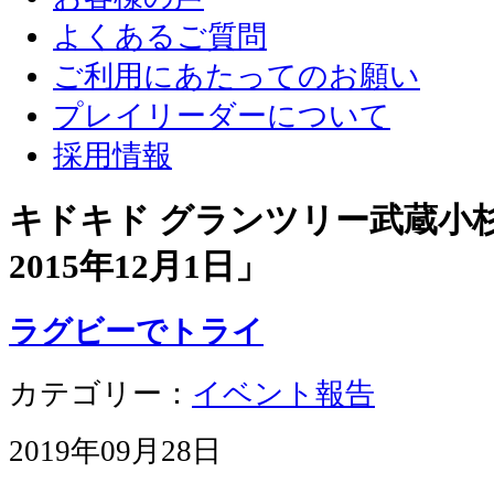
よくあるご質問
ご利用にあたってのお願い
プレイリーダーについて
採用情報
キドキド グランツリー武蔵小杉店
2015年12月1日
」
ラグビーでトライ
カテゴリー：
イベント報告
2019年09月28日