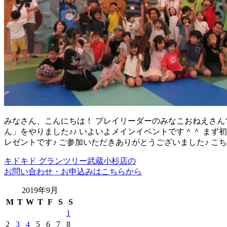
みなさん、こんにちは！ プレイリーダーのみなこおねえさんで
ん」をやりました♪♪ いよいよメインイベントです＾＾ ま
レゼントです♪ ご参加いただきありがとうございました♪ こ
キドキド グランツリー武蔵小杉店の
お問い合わせ・お申込みはこちらから
2019年9月
M
T
W
T
F
S
S
1
2
3
4
5
6
7
8