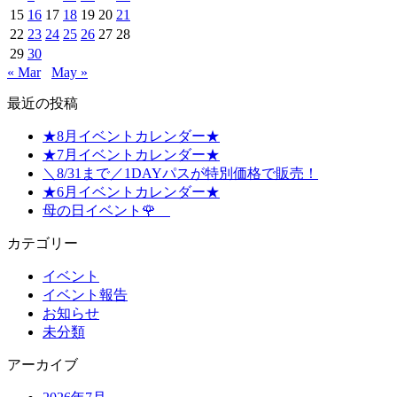
15
16
17
18
19
20
21
22
23
24
25
26
27
28
29
30
« Mar
May »
最近の投稿
★8月イベントカレンダー★
★7月イベントカレンダー★
＼8/31まで／1DAYパスが特別価格で販売！
★6月イベントカレンダー★
母の日イベント🌹
カテゴリー
イベント
イベント報告
お知らせ
未分類
アーカイブ