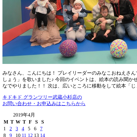
みなさん、こんにちは！ プレイリーダーのみなこおねえさんで
しょう」を歌いました♪ 今回のイベントは、絵本の読み聞か
なでやりました！！ 次は、広いところに移動をして絵本「じ
キドキド グランツリー武蔵小杉店の
お問い合わせ・お申込みはこちらから
2019年4月
M
T
W
T
F
S
S
1
2
3
4
5
6
7
8
9
10
11
12
13
14