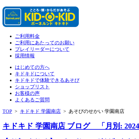
ご利用料金
ご利用にあたってのお願い
プレイリーダーについて
採用情報
はじめての方へ
キドキドについて
キドキドで体験できるあそび
ショップリスト
お客様の声
よくあるご質問
TOP
>
キドキド 学園南店
>
あそびのせかい 学園南店
キドキド 学園南店 ブログ 「月別: 202