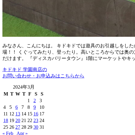
みなさん、こんにちは。 キドキドでは遊具のお引越しをした
場！！ くぐってみたり、登ったり。高いところからでは奥の
だけます。 『ディスカバリータウン』1階にマーケットやキ
キドキド 学園南店の
お問い合わせ・お申込みはこちらから
2024年3月
M
T
W
T
F
S
S
1
2
3
4
5
6
7
8
9
10
11
12
13
14
15
16
17
18
19
20
21
22
23
24
25
26
27
28
29
30
31
« Feb
Apr »