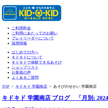
ご利用料金
ご利用にあたってのお願い
プレイリーダーについて
採用情報
はじめての方へ
キドキドについて
キドキドで体験できるあそび
ショップリスト
お客様の声
よくあるご質問
TOP
>
キドキド 学園南店
>
あそびのせかい 学園南店
キドキド 学園南店 ブログ 「月別: 202