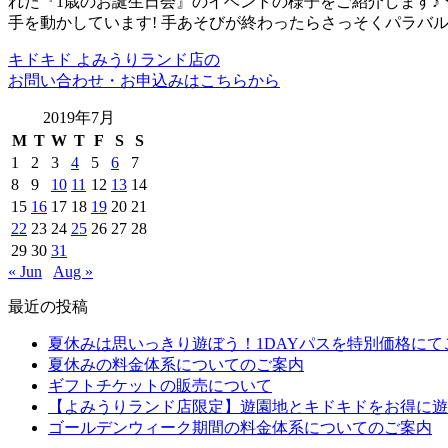
れた『1歳のお誕生日会』のイベントの様子をご紹介します♪
手を動かしています! 手あそびが終わったらさっそくパラバ
キドキド よみうりランド店の
お問い合わせ・お申込みはこちらから
2019年7月
M
T
W
T
F
S
S
1
2
3
4
5
6
7
8
9
10
11
12
13
14
15
16
17
18
19
20
21
22
23
24
25
26
27
28
29
30
31
« Jun
Aug »
最近の投稿
夏休みは思いっきり遊ぼう！1DAYパスを特別価格にて
夏休みの料金体系についてのご案内
ギフトチケットの販売について
【よみうりランド店限定】遊園地とキドキドをお得に遊
ゴールデンウィーク期間の料金体系についてのご案内