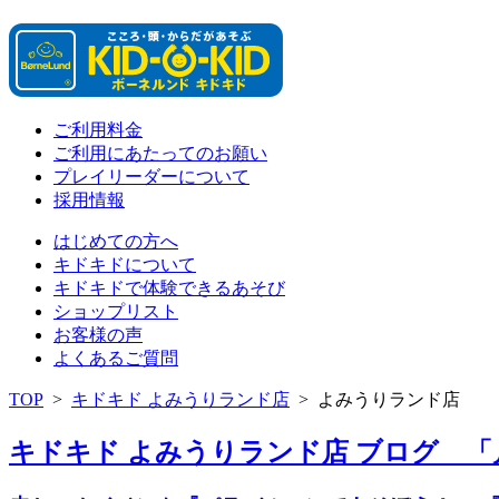
ご利用料金
ご利用にあたってのお願い
プレイリーダーについて
採用情報
はじめての方へ
キドキドについて
キドキドで体験できるあそび
ショップリスト
お客様の声
よくあるご質問
TOP
>
キドキド よみうりランド店
>
よみうりランド店
キドキド よみうりランド店 ブログ 「月別