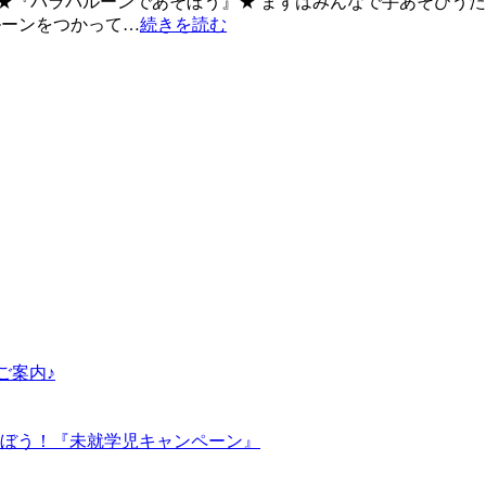
 ★『パラバルーンであそぼう』★ まずはみんなで手あそびう
ルーンをつかって…
続きを読む
ご案内♪
ぼう！『未就学児キャンペーン』