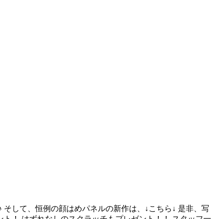
そして、恒例の顔はめパネルの新作は、↓こちら↓ 是非、写
ント！ はずれなしのスクラッチもプレゼント！！ スタッフ一