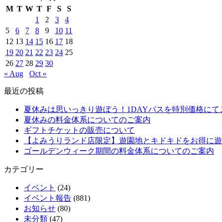
M
T
W
T
F
S
S
1
2
3
4
5
6
7
8
9
10
11
12
13
14
15
16
17
18
19
20
21
22
23
24
25
26
27
28
29
30
« Aug
Oct »
最近の投稿
夏休みは思いっきり遊ぼう！1DAYパスを特別価格にて
夏休みの料金体系についてのご案内
ギフトチケットの販売について
【よみうりランド店限定】遊園地とキドキドをお得に遊
ゴールデンウィーク期間の料金体系についてのご案内
カテゴリー
イベント
(24)
イベント報告
(881)
お知らせ
(80)
未分類
(47)