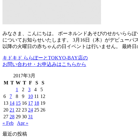
みなさま、こんにちは。 ボーネルンドあそびのせかいららぽー
についてお知らせいたします。 3月16日（木）がデビューパ
以降の火曜日の赤ちゃんの日イベントは行いません。 最終日の
キドキド ららぽーとTOKYO-BAY店の
お問い合わせ・お申込みはこちらから
2017年3月
M
T
W
T
F
S
S
1
2
3
4
5
6
7
8
9
10
11
12
13
14
15
16
17
18
19
20
21
22
23
24
25
26
27
28
29
30
31
« Feb
Apr »
最近の投稿