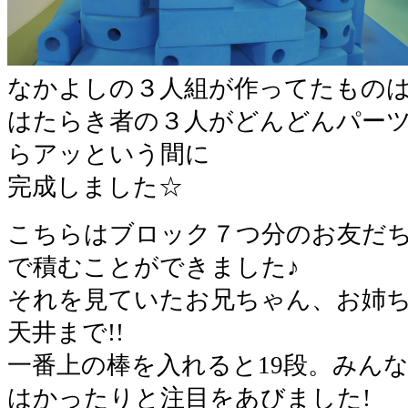
なかよしの３人組が作ってたもの
はたらき者の３人がどんどんパー
らアッという間に
完成しました☆
こちらはブロック７つ分のお友だち
で積むことができました♪
それを見ていたお兄ちゃん、お姉
天井まで!!
一番上の棒を入れると19段。みん
はかったりと注目をあびました!