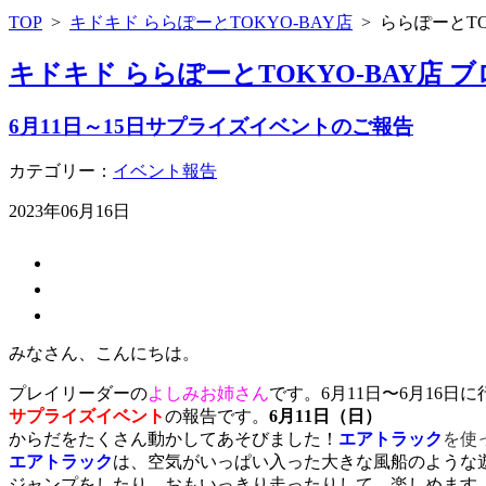
TOP
>
キドキド ららぽーとTOKYO-BAY店
>
ららぽーとTO
キドキド ららぽーとTOKYO-BAY店 
6月11日～15日サプライズイベントのご報告
カテゴリー：
イベント報告
2023年06月16日
みなさん、こんにちは。
プレイリーダーの
よしみお姉さん
です。6月11日〜6月16日
サプライズイベント
の報告です。
6月11日（日）
からだをたくさん動かしてあそびました！
エアトラック
を使
エアトラック
は、空気がいっぱい入った大きな風船のような
ジャンプをしたり、おもいっきり走ったりして、楽しめます