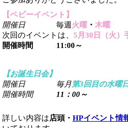
【ベビーイベント】
開催日
毎週
火曜
・
木曜
次回のイベントは、
5月30日（火
開催時間 11:00～
【お誕生日会】
開催日 毎月
第3回目の水曜
開催時間
11：00～
詳しい内容は
店頭・
HPイベント情