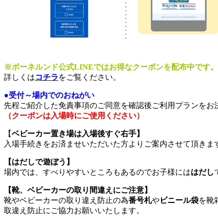
※ボーネルンド公式LINEではお得なクーポンを配布中です。
詳しくは
コチラ
をご覧ください。
●受付～場内でのおねがい
先程ご紹介した免責事項のご同意を確認後ご利用プランをお
（クーポンは入場時にご使用ください）
【
ベビーカー置き場は入場後すぐ右手】
入場手続きをお済ませいただいた方よりご案内させて頂きま
【はだしで遊ぼう】
場内では、すべりやすいところもあるのでお子様には
はだし
【靴、ベビーカーの取り間違えにご注意】
靴やベビーカーの取り違え防止の為
番号札
や
ビニール袋
を靴
取違え防止にご協力お願いいたします。