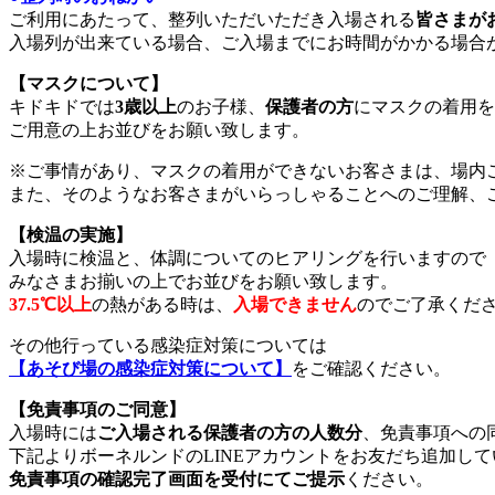
ご利用にあたって、整列いただいただき入場される
皆さまが
入場列が出来ている場合、ご入場までにお時間がかかる場合
【マスクについて】
キドキドでは
3歳以上
のお子様、
保護者の方
にマスクの着用を
ご用意の上お並びをお願い致します。
※ご事情があり、マスクの着用ができないお客さまは、場内
また、そのようなお客さまがいらっしゃることへのご理解、
【検温の実施】
入場時に検温と、体調についてのヒアリングを行いますので
みなさまお揃いの上でお並びをお願い致します。
37.5℃以上
の熱がある時は、
入場できません
のでご了承くだ
その他行っている感染症対策については
【あそび場の感染症対策について】
をご確認ください。
【免責事項のご同意】
入場時には
ご入場される保護者の方の人数分
、免責事項への
下記よりボーネルンドの​LINEアカウントをお友だち追加
免責事項の確認完了画面を受付にてご提示
ください。