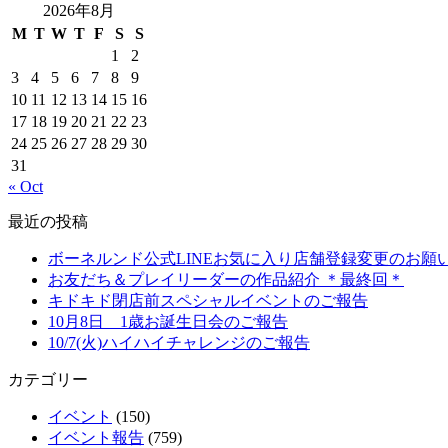
2026年8月
M
T
W
T
F
S
S
1
2
3
4
5
6
7
8
9
10
11
12
13
14
15
16
17
18
19
20
21
22
23
24
25
26
27
28
29
30
31
« Oct
最近の投稿
ボーネルンド公式LINEお気に入り店舗登録変更のお願
お友だち＆プレイリーダーの作品紹介 ＊最終回＊
キドキド閉店前スペシャルイベントのご報告
10月8日 1歳お誕生日会のご報告
10/7(火)ハイハイチャレンジのご報告
カテゴリー
イベント
(150)
イベント報告
(759)