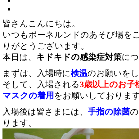
皆さんこんにちは。
いつもボーネルンドのあそび場を
りがとうございます。
本日は、
キドキドの感染症対策
につ
まずは、入場時に
検温
のお願いを
そして、入場される
3歳以上のお子
マスクの着用
をお願いしておりま
入場後は皆さまには、
手指の除菌
の
ります。