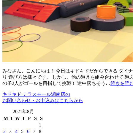
みなさん、こんにちは！ 今日はキドキドだからできる ダイナ
り 遊び方は様々です。 しかし、他の遊具を組み合わせて 遊
の子2人がゴールを目指して挑戦！ 途中落ちそう…
続きを読
キドキド テラスモール湘南店の
お問い合わせ・お申込みはこちらから
2021年8月
M
T
W
T
F
S
S
1
2
3
4
5
6
7
8