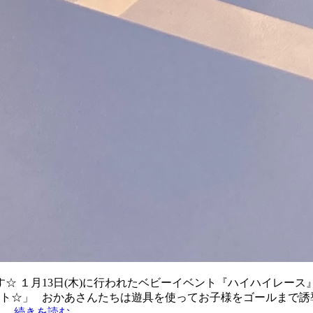
☆ １月13日(木)に行われたベビーイベント『ハイハイレース
ート☆」 おかあさんたちは遊具を使ってお子様をゴールまで誘導
 …
続きを読む