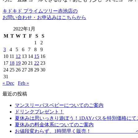
キドキド プライムツリー赤池店の
お問い合わせ・お申込みはこちらから
2022年1月
M
T
W
T
F
S
S
1
2
3
4
5
6
7
8
9
10
11
12
13
14
15
16
17
18
19
20
21
22
23
24
25
26
27
28
29
30
31
« Dec
Feb »
最近の投稿
マンスリーパスベビーについてのご案内
ドリンクプレゼント！
夏休みは思いっきり遊ぼう！1DAYパスを特別価格にて
夏休みの料金体系についてのご案内
お値段変わらず、1時間早く販売！ イブニ