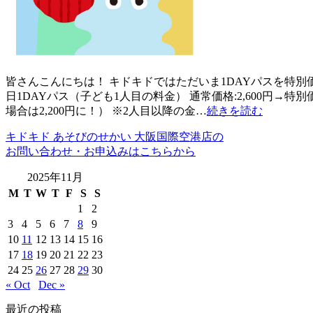
皆さんこんにちは！ キドキドではただいま1DAYパスを特
日1DAYパス（子ども1人目の料金） 通常価格:2,600円→特別価
場合は2,200円に！） ※2人目以降の金…
続きを読む
キドキド あそびのせかい 大阪国際空港店の
お問い合わせ・お申込みはこちらから
2025年11月
M
T
W
T
F
S
S
1
2
3
4
5
6
7
8
9
10
11
12
13
14
15
16
17
18
19
20
21
22
23
24
25
26
27
28
29
30
« Oct
Dec »
最近の投稿