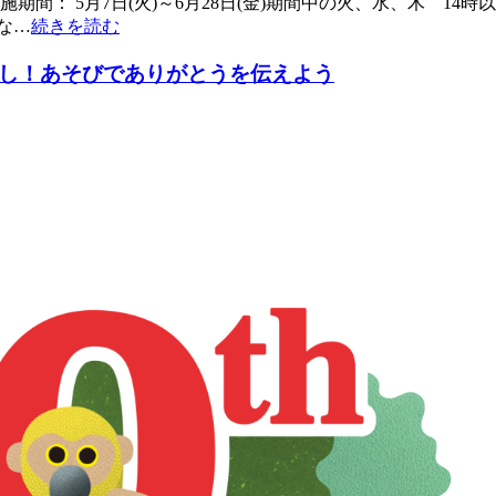
間： 5月7日(火)～6月28日(金)期間中の火、水、木 14時
な…
続きを読む
なし！あそびでありがとうを伝えよう