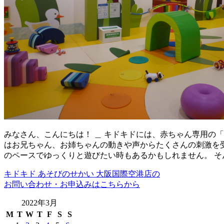
みなさん、こんにちは！ ＿ キドキドには、赤ちゃん専用の「
はお兄ちゃん、お姉ちゃんの動きや声からたくさんの刺激を受
のペースでゆっくりと遊びたい時もあるかもしれません。 そ
キドキド あそびのせかい 大阪国際空港店の
お問い合わせ・お申込みはこちらから
2022年3月
M
T
W
T
F
S
S