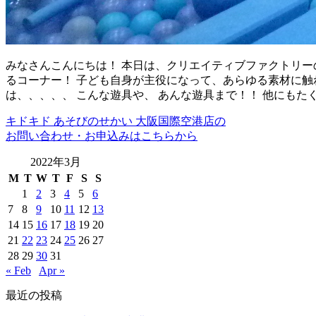
みなさんこんにちは！ 本日は、クリエイティブファクトリー
るコーナー！ 子ども自身が主役になって、あらゆる素材に触
は、、、、、 こんな遊具や、 あんな遊具まで！！ 他にもた
キドキド あそびのせかい 大阪国際空港店の
お問い合わせ・お申込みはこちらから
2022年3月
M
T
W
T
F
S
S
1
2
3
4
5
6
7
8
9
10
11
12
13
14
15
16
17
18
19
20
21
22
23
24
25
26
27
28
29
30
31
« Feb
Apr »
最近の投稿