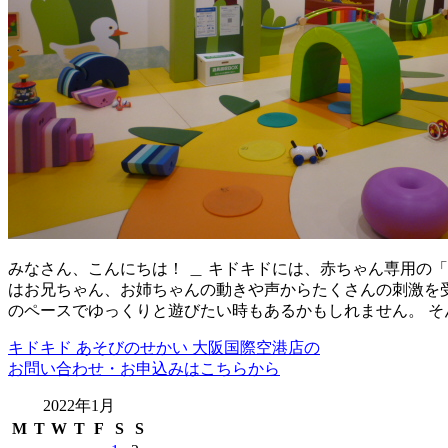
みなさん、こんにちは！ ＿ キドキドには、赤ちゃん専用の「
はお兄ちゃん、お姉ちゃんの動きや声からたくさんの刺激を受
のペースでゆっくりと遊びたい時もあるかもしれません。 そ
キドキド あそびのせかい 大阪国際空港店の
お問い合わせ・お申込みはこちらから
2022年1月
M
T
W
T
F
S
S