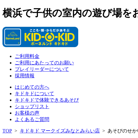
横浜で子供の室内の遊び場を
ご利用料金
ご利用にあたってのお願い
プレイリーダーについて
採用情報
はじめての方へ
キドキドについて
キドキドで体験できるあそび
ショップリスト
お客様の声
よくあるご質問
TOP
>
キドキド マークイズみなとみらい店
>
あそびのせか