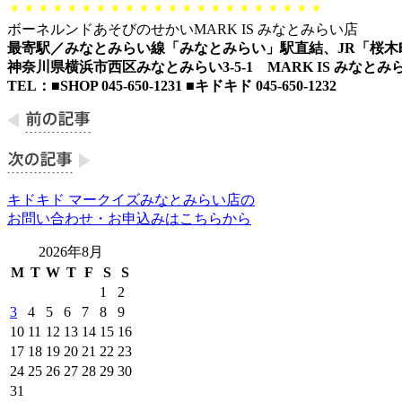
＊＊＊＊＊＊＊＊＊＊＊＊＊＊＊＊＊＊＊＊＊＊
ボーネルンドあそびのせかいMARK IS みなとみらい店
最寄駅／みなとみらい線「みなとみらい」駅直結、JR「桜木
神奈川県横浜市西区みなとみらい3-5-1 MARK IS みなとみら
TEL：■SHOP 045-650-1231 ■キドキド 045-650-1232
キドキド マークイズみなとみらい店の
お問い合わせ・お申込みはこちらから
2026年8月
M
T
W
T
F
S
S
1
2
3
4
5
6
7
8
9
10
11
12
13
14
15
16
17
18
19
20
21
22
23
24
25
26
27
28
29
30
31