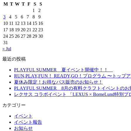
M
T
W
T
F
S
S
1
2
3
4
5
6
7
8
9
10
11
12
13
14
15
16
17
18
19
20
21
22
23
24
25
26
27
28
29
30
31
« Jul
最近の投稿
PLAYFUL SUMMER 夏イベント開催中！！
RUN,PLAY,FUN！ READY,GO！プログラム 
夏休み限定！お得なパス販売のお知らせ！
PLAYFUL SUMMER 8月の有料クラフトイベント
レクサス コラボイベント 「LEXUS × BorneLun
カテゴリー
イベント
イベント報告
お知らせ