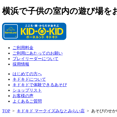
横浜で子供の室内の遊び場を
ご利用料金
ご利用にあたってのお願い
プレイリーダーについて
採用情報
はじめての方へ
キドキドについて
キドキドで体験できるあそび
ショップリスト
お客様の声
よくあるご質問
TOP
>
キドキド マークイズみなとみらい店
>
あそびのせか