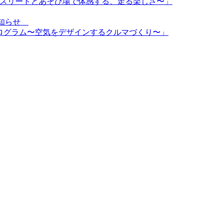
〜トップアスリートとあそび場で体感する、走る楽しさ〜」
のお知らせ
d特別プログラム〜空気をデザインするクルマづくり〜」