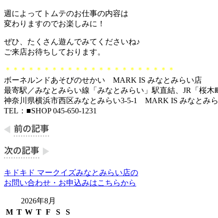
週によってトムテのお仕事の内容は
変わりますのでお楽しみに！
ぜひ、たくさん遊んでみてくださいね♪
ご来店お待ちしております。
＊＊＊＊＊＊＊＊＊＊＊＊＊＊＊＊＊＊＊＊＊＊
ボーネルンドあそびのせかい MARK IS みなとみらい店
最寄駅／みなとみらい線「みなとみらい」駅直結、JR「桜木
神奈川県横浜市西区みなとみらい3-5-1 MARK IS みなとみら
TEL：■SHOP 045-650-1231
キドキド マークイズみなとみらい店の
お問い合わせ・お申込みはこちらから
2026年8月
M
T
W
T
F
S
S