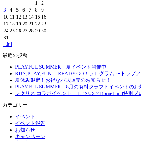
1
2
3
4
5
6
7
8
9
10
11
12
13
14
15
16
17
18
19
20
21
22
23
24
25
26
27
28
29
30
31
« Jul
最近の投稿
PLAYFUL SUMMER 夏イベント開催中！！
RUN,PLAY,FUN！ READY,GO！プログラム 
夏休み限定！お得なパス販売のお知らせ！
PLAYFUL SUMMER 8月の有料クラフトイベント
レクサス コラボイベント 「LEXUS × BorneLun
カテゴリー
イベント
イベント報告
お知らせ
キャンペーン