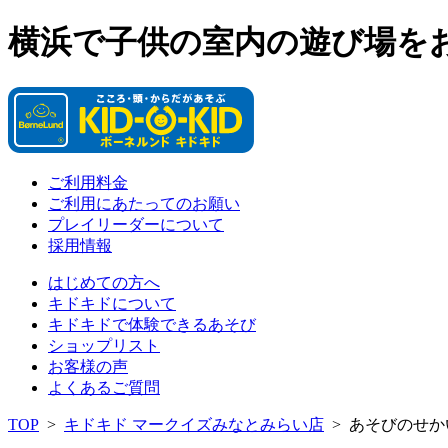
横浜で子供の室内の遊び場を
ご利用料金
ご利用にあたってのお願い
プレイリーダーについて
採用情報
はじめての方へ
キドキドについて
キドキドで体験できるあそび
ショップリスト
お客様の声
よくあるご質問
TOP
>
キドキド マークイズみなとみらい店
>
あそびのせか