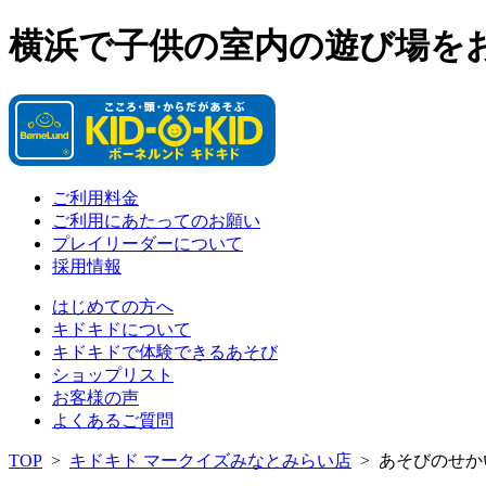
横浜で子供の室内の遊び場を
ご利用料金
ご利用にあたってのお願い
プレイリーダーについて
採用情報
はじめての方へ
キドキドについて
キドキドで体験できるあそび
ショップリスト
お客様の声
よくあるご質問
TOP
>
キドキド マークイズみなとみらい店
>
あそびのせか