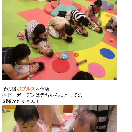
その後
ボブルス
を
体験！
ベビーガーデンは赤ちゃんにとっての
刺激がたくさん！