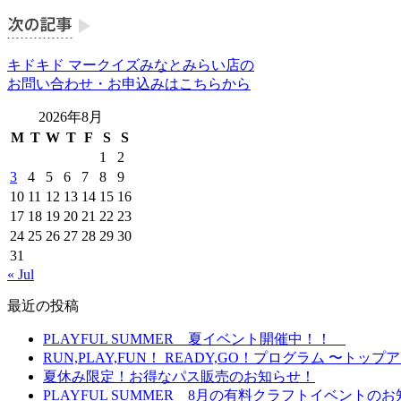
キドキド マークイズみなとみらい店の
お問い合わせ・お申込みはこちらから
2026年8月
M
T
W
T
F
S
S
1
2
3
4
5
6
7
8
9
10
11
12
13
14
15
16
17
18
19
20
21
22
23
24
25
26
27
28
29
30
31
« Jul
最近の投稿
PLAYFUL SUMMER 夏イベント開催中！！
RUN,PLAY,FUN！ READY,GO！プログラム 
夏休み限定！お得なパス販売のお知らせ！
PLAYFUL SUMMER 8月の有料クラフトイベント