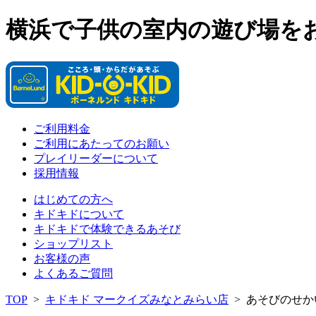
横浜で子供の室内の遊び場を
ご利用料金
ご利用にあたってのお願い
プレイリーダーについて
採用情報
はじめての方へ
キドキドについて
キドキドで体験できるあそび
ショップリスト
お客様の声
よくあるご質問
TOP
>
キドキド マークイズみなとみらい店
>
あそびのせか