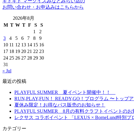
キドキド マークイズみなとみらい店の
お問い合わせ・お申込みはこちらから
2026年8月
M
T
W
T
F
S
S
1
2
3
4
5
6
7
8
9
10
11
12
13
14
15
16
17
18
19
20
21
22
23
24
25
26
27
28
29
30
31
« Jul
最近の投稿
PLAYFUL SUMMER 夏イベント開催中！！
RUN,PLAY,FUN！ READY,GO！プログラム 
夏休み限定！お得なパス販売のお知らせ！
PLAYFUL SUMMER 8月の有料クラフトイベント
レクサス コラボイベント 「LEXUS × BorneLun
カテゴリー