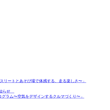
〜トップアスリートとあそび場で体感する、走る楽しさ〜」
のお知らせ
d特別プログラム〜空気をデザインするクルマづくり〜」