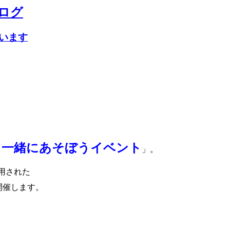
ログ
います
と一緒にあそぼうイベント
」。
用された
開催します。