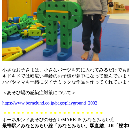
小さなお子さまは、小さなパーツを穴に入れてみるだけでも
キドキドでは幅広い年齢のお子様が夢中になって遊んでいま
パパやママも一緒にダイナミックな作品を作ってくれていま
＜あそび場の感染症対策について＞
https://www.bornelund.co.jp/page/playground_2002
＊＊＊＊＊＊＊＊＊＊＊＊＊＊＊＊＊＊＊＊＊＊
ボーネルンドあそびのせかいMARK IS みなとみらい店
最寄駅／みなとみらい線「みなとみらい」駅直結、JR「桜木