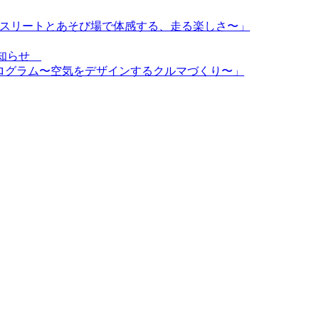
〜トップアスリートとあそび場で体感する、走る楽しさ〜」
のお知らせ
d特別プログラム〜空気をデザインするクルマづくり〜」