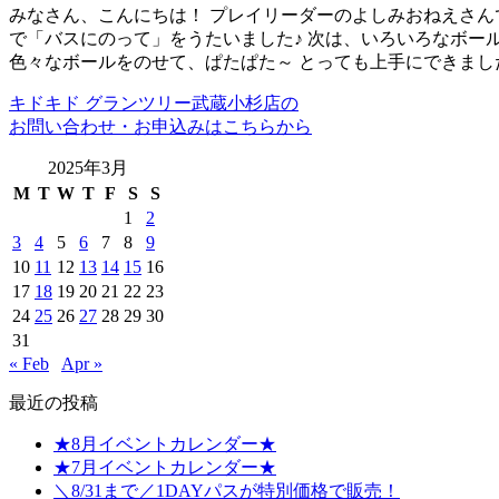
みなさん、こんにちは！ プレイリーダーのよしみおねえさんで
で「バスにのって」をうたいました♪ 次は、いろいろなボール
色々なボールをのせて、ぱたぱた～ とっても上手にできまし
キドキド グランツリー武蔵小杉店の
お問い合わせ・お申込みはこちらから
2025年3月
M
T
W
T
F
S
S
1
2
3
4
5
6
7
8
9
10
11
12
13
14
15
16
17
18
19
20
21
22
23
24
25
26
27
28
29
30
31
« Feb
Apr »
最近の投稿
★8月イベントカレンダー★
★7月イベントカレンダー★
＼8/31まで／1DAYパスが特別価格で販売！