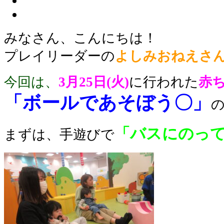
みなさん、こんにちは！
プレイリーダーの
よしみおねえさ
今回は、
3
月
25日(火)
に行われた
赤
「ボールであそぼう〇
」
「バスにのっ
まずは、手遊びで