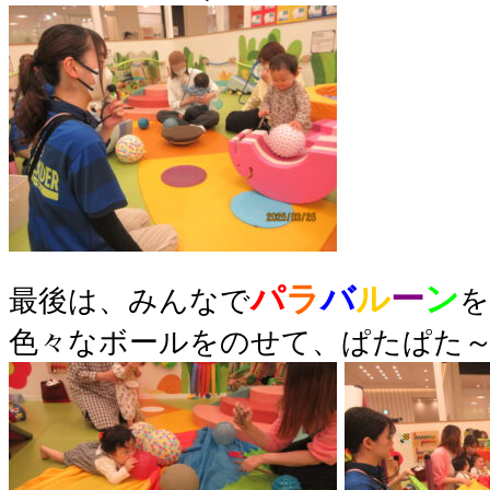
パ
ラ
バ
ル
ー
ン
最後は、みんなで
を
色々なボールをのせて、ぱたぱた