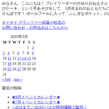
みなさん、こんにちは！ プレイリーダーのさゆりおねえさんで
びケーキ」という手あそびをして、 3月生まれのおともだち
さんぽです！ ボールプールに入って「ふしぎなポケット」の
キドキド グランツリー武蔵小杉店の
お問い合わせ・お申込みはこちらから
2025年3月
M
T
W
T
F
S
S
1
2
3
4
5
6
7
8
9
10
11
12
13
14
15
16
17
18
19
20
21
22
23
24
25
26
27
28
29
30
31
« Feb
Apr »
最近の投稿
★8月イベントカレンダー★
★7月イベントカレンダー★
＼8/31まで／1DAYパスが特別価格で販売！