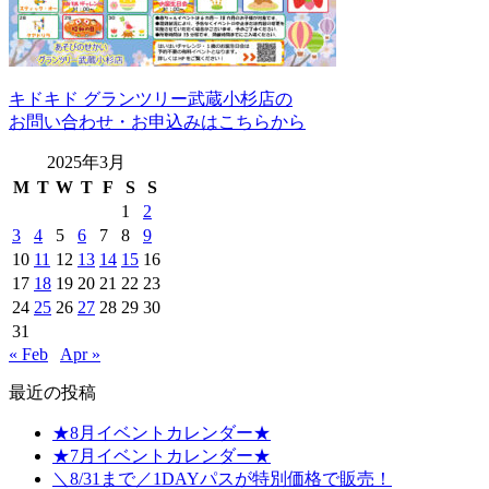
キドキド グランツリー武蔵小杉店の
お問い合わせ・お申込みはこちらから
2025年3月
M
T
W
T
F
S
S
1
2
3
4
5
6
7
8
9
10
11
12
13
14
15
16
17
18
19
20
21
22
23
24
25
26
27
28
29
30
31
« Feb
Apr »
最近の投稿
★8月イベントカレンダー★
★7月イベントカレンダー★
＼8/31まで／1DAYパスが特別価格で販売！