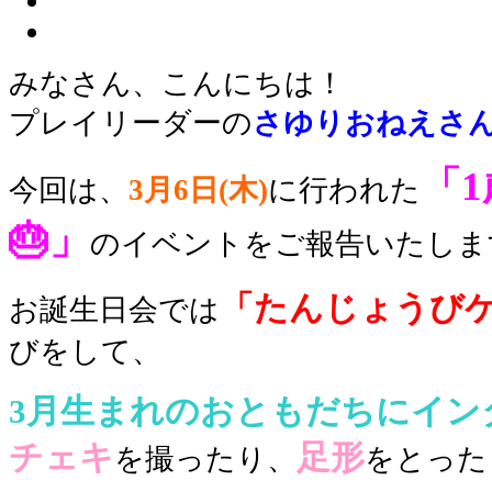
みなさん、こんにちは！
プレイリーダーの
さゆり
おねえさ
「
今回は、
3
月6日(木)
に行われた
🎂」
のイベント
をご報告いたしま
「たんじょうび
お誕生日会では
びをして、
3月生まれのおともだちにイン
チェキ
足形
を撮ったり、
をとった