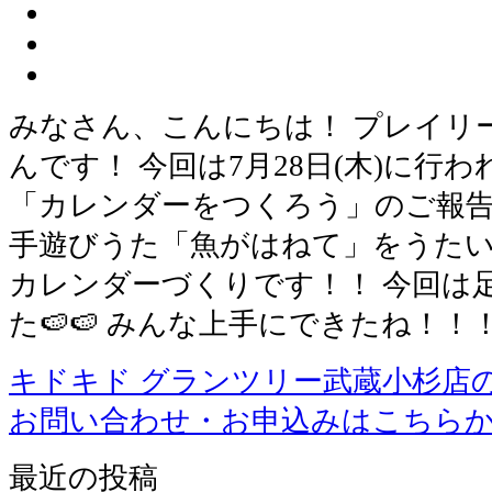
みなさん、こんにちは！ プレイリ
んです！ 今回は7月28日(木)に行
「カレンダーをつくろう」のご報告
手遊びうた「魚がはねて」をうたい
カレンダーづくりです！！ 今回は
た🍉🍉 みんな上手にできたね！！
キドキド グランツリー武蔵小杉店
お問い合わせ・お申込みはこちら
最近の投稿