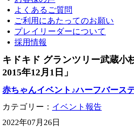
よくあるご質問
ご利用にあたってのお願い
プレイリーダーについて
採用情報
キドキド グランツリー武蔵小杉店
2015年12月1日
」
赤ちゃんイベント♪ハーフバースデ
カテゴリー：
イベント報告
2022年07月26日