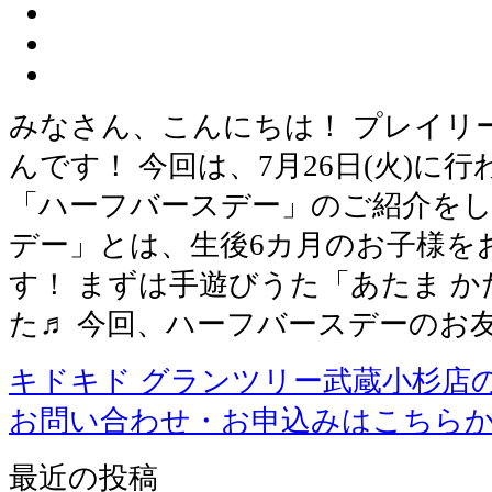
みなさん、こんにちは！ プレイリ
んです！ 今回は、7月26日(火)に
「ハーフバースデー」のご紹介をし
デー」とは、生後6カ月のお子様を
す！ まずは手遊びうた「あたま か
た♬ 今回、ハーフバースデーのお
キドキド グランツリー武蔵小杉店
お問い合わせ・お申込みはこちら
最近の投稿