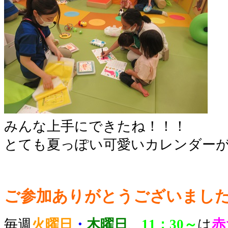
みんな上手にできたね！！！
とても夏っぽい可愛いカレンダーが
ご参加ありがとうございました
毎週
火曜日
・
木曜日
、
11：30～
は
赤