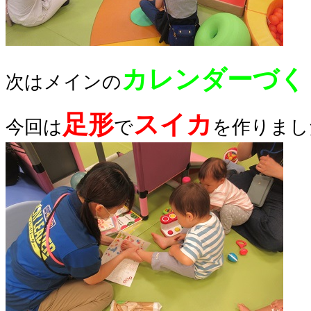
カレンダーづく
次はメインの
足形
スイカ
今回は
で
を作りました